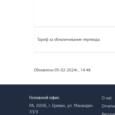
Тариф за обналичивание перевода
Обновлено 05-02-2024г., 14:48
Головной офис
О нас
РА, 0006, г. Ереван, ул. Манандян
Отчетн
33/3
Регули