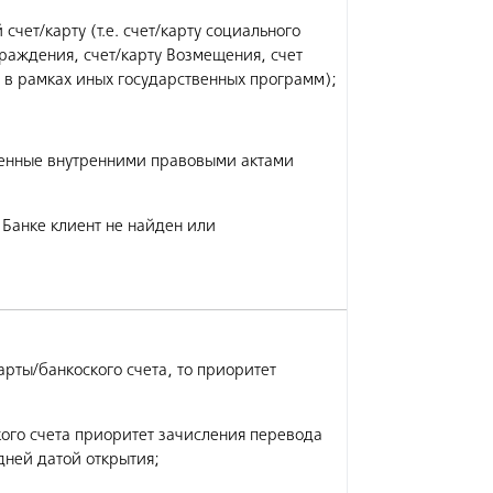
чет/карту (т.е. счет/карту социального
раждения, счет/карту Возмещения, счет
 в рамках иных государственных программ);
ленные внутренними правовыми актами
Банке клиент не найден или
рты/банкоского счета, то приоритет
ого счета приоритет зачисления перевода
дней датой открытия;