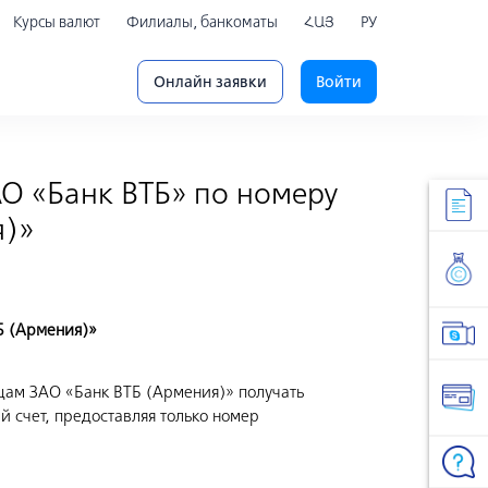
Курсы валют
Филиалы, банкоматы
ՀԱՅ
РУ
Онлайн заявки
Войти
О «Банк ВТБ» по номеру
я)»
Б (Армения)»
цам ЗАО «Банк ВТБ (Армения)» получать
 счет, предоставляя только номер