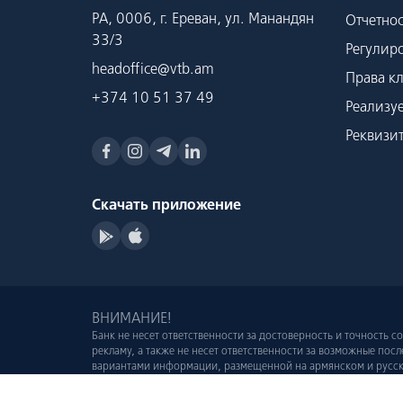
РА, 0006, г. Ереван, ул. Манандян
Отчетнос
33/3
Регулир
headoffice@vtb.am
Права к
+374 10 51 37 49
Реализу
Реквизи
Скачать приложение
ВНИМАНИЕ!
Банк не несет ответственности за достоверность и точность 
рекламу, а также не несет ответственности за возможные по
вариантами информации, размещенной на армянском и русско
Все права защищены Ⓒ 2026 VTB. Банк регулируется ЦБ РА