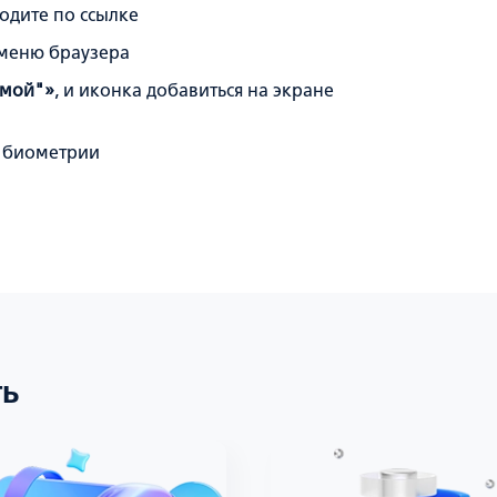
одите по ссылке
меню браузера
омой"»
, и иконка добавиться на экране
по биометрии
ть