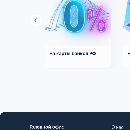
‹
дит
На карты банков РФ
Н
Головной офис
О нас