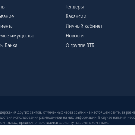
ть
Тендеры
ование
Вакансии
лиента
Личный кабинет
емое имущество
Новости
ты Банка
О группе ВТБ
содержания других сайтов, отмеченных через ссылки на настоящем сайте, за раз
следствия использования размещенной на них информации. В случае наличия нес
м языках, предпочтение отдается варианту на армянском языке.