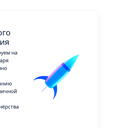
ого
ния
уем на
аря
нно
танию
личной
нёрства