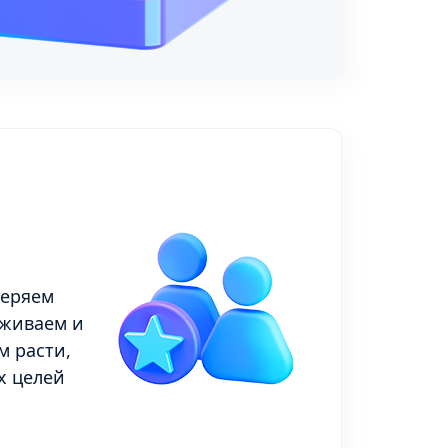
веряем
рживаем и
м расти,
х целей