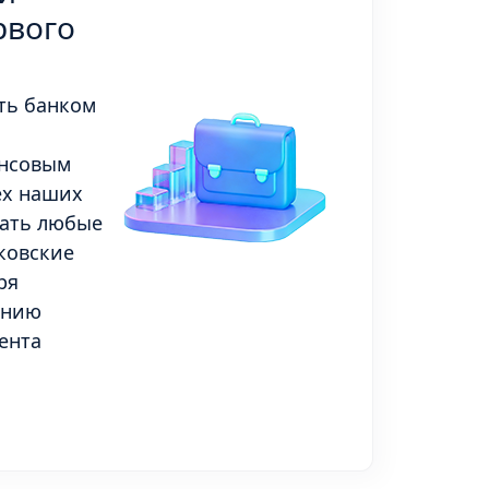
рвого
ть банком
нсовым
ех наших
гать любые
ковские
ря
анию
ента