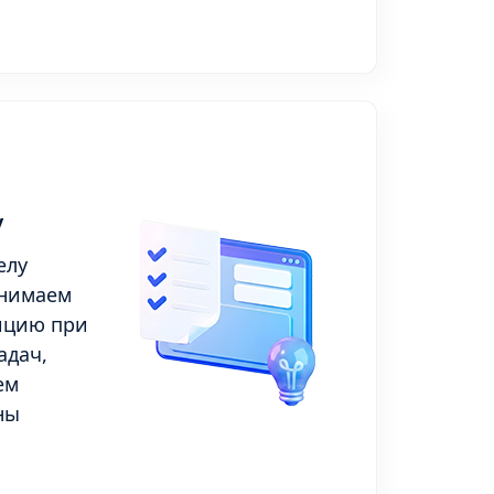
у
елу
анимаем
ицию при
адач,
ем
ны