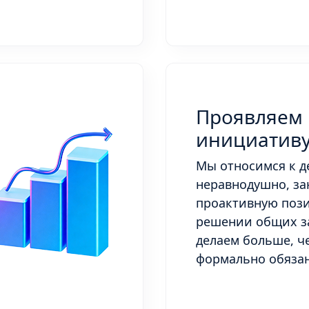
Проявляем
инициатив
Мы относимся к д
неравнодушно, з
проактивную поз
решении общих з
делаем больше, ч
формально обяза