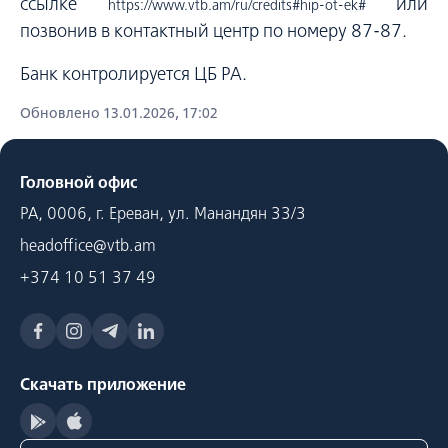
ссылке
или
https://www.vtb.am/ru/credits#hip-ot-ek#
позвонив в контактный центр по номеру 87-87.
Банк контролируется ЦБ РА.
Обновлено 13.01.2026, 17:02
Головной офис
РА, 0006, г. Ереван, ул. Манандян 33/3
headoffice@vtb.am
+374 10 51 37 49
Скачать приложение