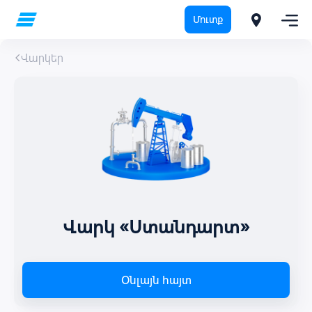
Մուտք
Վարկեր
Վարկ «Ստանդարտ»
Օնլայն հայտ