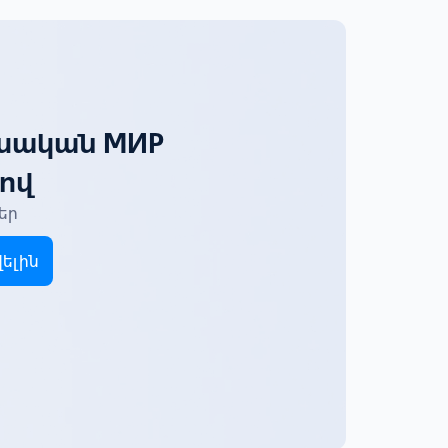
ւսական МИР
ով
եր
ելին