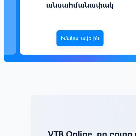
անսահմանափակ
Իմանալ ավելին
VTB Online. քո բոլո