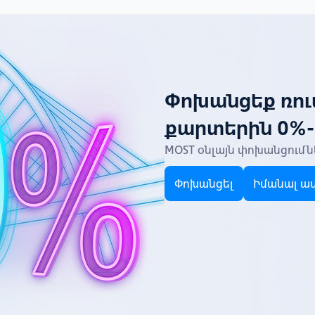
Փոխանցեք ռո
քարտերին 0%-
MOST օնլայն փոխանցումն
Փոխանցել
Իմանալ ավ