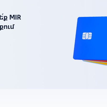
՛ք MIR
քում