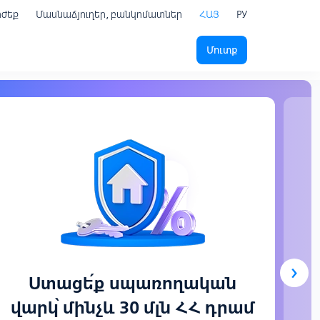
րժեք
Մասնաճյուղեր, բանկոմատներ
ՀԱՅ
РУ
Մուտք
›
Ստացե՛ք սպառողական
վարկ՝ մինչև 30 մլն ՀՀ դրամ