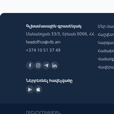
Գլխամասային գրասենյակ
Մեր մա
Մանանդյան 33/3, Երևան 0006, ՀՀ
Հաշվետվ
headoffice@vtb.am
Կարգավ
+374 10 51 37 49
Հաճախո
Վաճառք
Վավերա
Ներբեռնել հավելվածը
ՈՒՇԱԴՐՈՒԹՅՈՒՆ