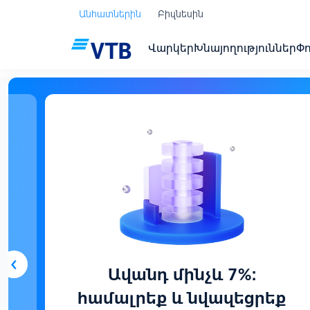
Անհատներին
Բիզնեսին
Վարկեր
Խնայողություններ
Փ
‹
Ավանդ մինչև 7%:
համալրեք և նվազեցրեք