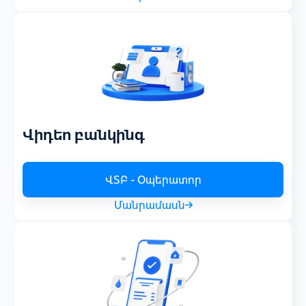
Վիդեո բանկինգ
ՎՏԲ - Օպերատոր
Մանրամասն