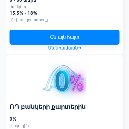
6 - 60 ամիս
Ժամկետ
15.5% - 18%
Անվ․ տոկոսադրույք
Օնլայն հայտ
Մանրամասն
ՌԴ բանկերի քարտերին
0%
Սակագին