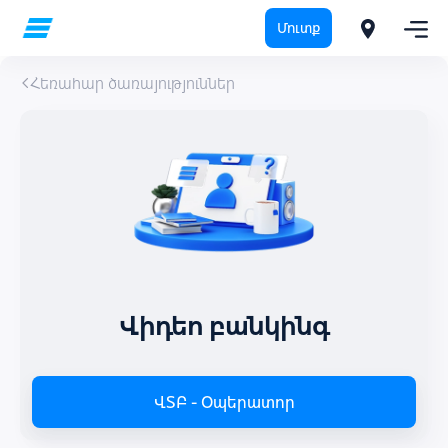
Մուտք
Հեռահար ծառայություններ
Վիդեո բանկինգ
ՎՏԲ - Օպերատոր