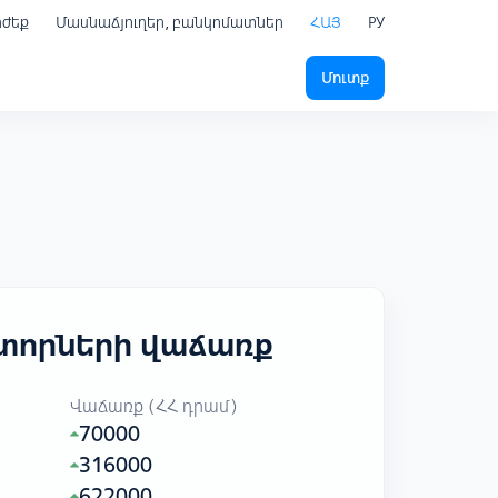
րժեք
Մասնաճյուղեր, բանկոմատներ
ՀԱՅ
РУ
Մուտք
կտորների վաճառք
Վաճառք (ՀՀ դրամ)
70000
316000
622000