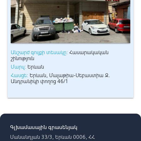
Անշարժ գույքի տեսակը:
Հասարակական
Ան
շինություն
շի
Մարզ:
Երևան
Մ
Հասցե:
Երևան, Մալաթիա-Սեբաստիա Զ.
Հա
Անդրանիկի փողոց 46/1
Ան
Գլխամասային գրասենյակ
Մանանդյան 33/3, Երևան 0006, ՀՀ