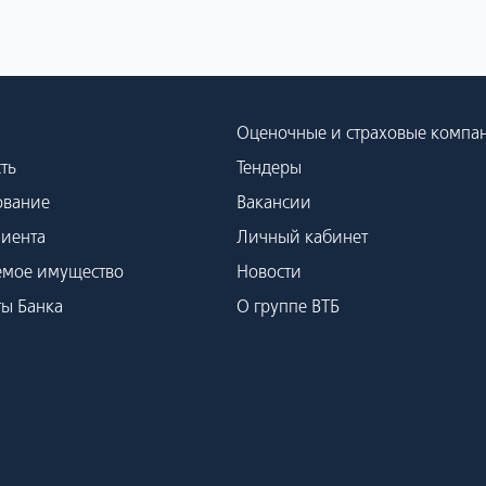
Оценочные и страховые компа
ть
Тендеры
ование
Вакансии
лиента
Личный кабинет
емое имущество
Новости
ты Банка
О группе ВТБ