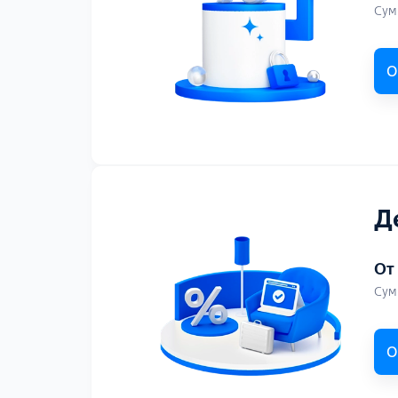
Сум
О
Д
От
Сум
О