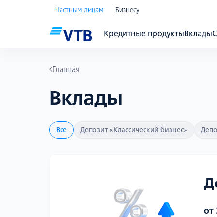
Частным лицам
Бизнесу
Кредитные продукты
Вклады
С
Главная
Вклады
Все
Депозит «Классический бизнес»
Депо
Д
от