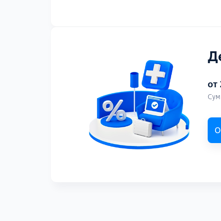
Д
от
Сум
О