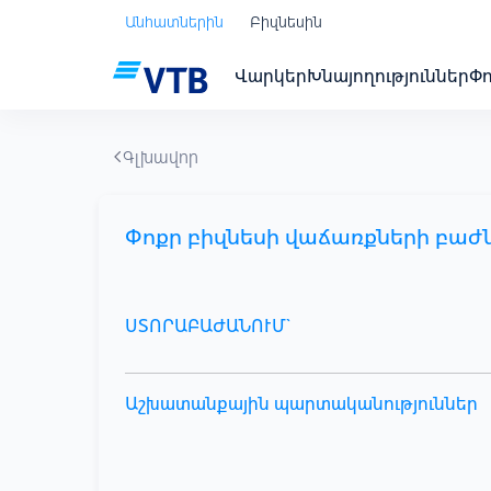
Անհատներին
Բիզնեսին
Վարկեր
Խնայողություններ
Փ
Գլխավոր
Փոքր բիզնեսի վաճառքների բաժ
ՍՏՈՐԱԲԱԺԱՆՈՒՄ`
Աշխատանքային պարտականություններ