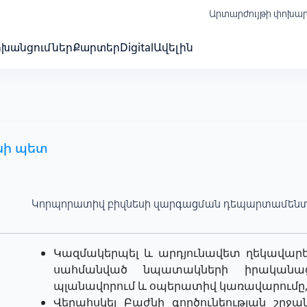
Արտարժույթի փոխա
ոխանցումներ
Քարտեր
Digital
Ավելին
նի պետ
Կորպորատիվ բիզնեսի զարգացման դեպարտամեն
Կազմակերպել և արդյունավետ ղեկավարել
սահմանված նպատակների իրականաց
պլանավորում և օպերատիվ կառավարումը
Վերահսկել Բաժնի գործունեության շրջ