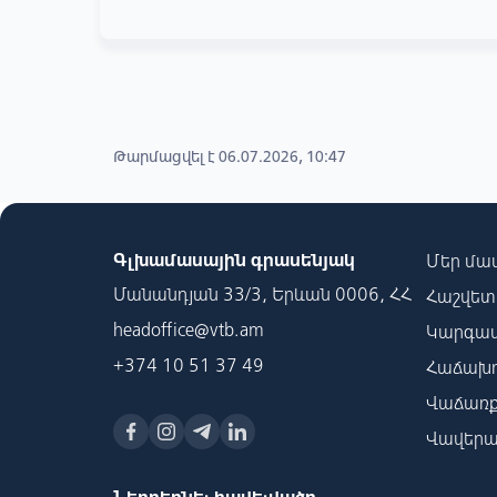
Թարմացվել է 06.07.2026, 10:47
Գլխամասային գրասենյակ
Մեր մա
Մանանդյան 33/3, Երևան 0006, ՀՀ
Հաշվետվ
headoffice@vtb.am
Կարգավ
+374 10 51 37 49
Հաճախո
Վաճառք
Վավերա