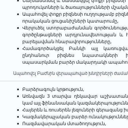
Նախաձեռնել և մասնակցել փոքր բիզնեսի
պրոդուկտների և ծառայությունների մշակ
Ապահովել փոքր բիզնեսի ուղղությամբ բի
որակական ցուցանիշների կատարումը,
Վերլուծել ստորաբաժանման գործունեությ
գործընթացների արդյունավետության և
բարելավման հնարավորությունները,
Համագործակցել Բանկի այլ կառուցվա
ընդհանուր բիզնես նպատակների 
սպասարկման բարձր մակարդակի ապահո
Ապահովել Բաժնին վերապահված խնդիրների ժաման
Բարձրագույն կրթություն,
Առնվազն 3 տարվա ղեկավար աշխատանք
կամ այլ ֆինանսական կազմակերպությունն
Հայերեն և ռուսերեն լեզուների գերազանց ի
Կազմակերպչական բարձր ունակություններ
Ռազմավարական մտածողություն,