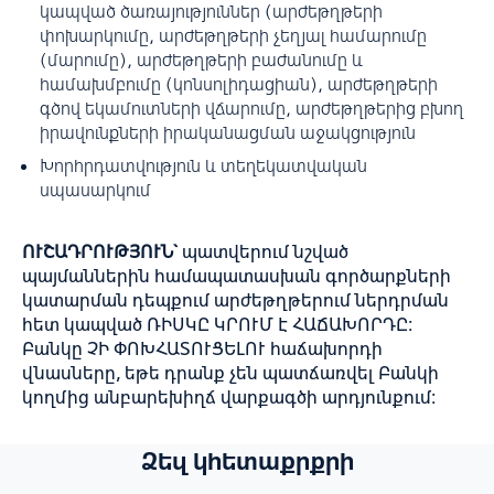
կապված ծառայություններ (արժեթղթերի
փոխարկումը, արժեթղթերի չեղյալ համարումը
(մարումը), արժեթղթերի բաժանումը և
համախմբումը (կոնսոլիդացիան), արժեթղթերի
գծով եկամուտների վճարումը, արժեթղթերից բխող
իրավունքների իրականացման աջակցություն
Խորհրդատվություն և տեղեկատվական
սպասարկում
ՈՒՇԱԴՐՈՒԹՅՈՒՆ`
պատվերում նշված
պայմաններին համապատասխան գործարքների
կատարման դեպքում արժեթղթերում ներդրման
հետ կապված ՌԻՍԿԸ ԿՐՈՒՄ Է ՀԱՃԱԽՈՐԴԸ:
Բանկը ՉԻ ՓՈԽՀԱՏՈՒՑԵԼՈՒ հաճախորդի
վնասները, եթե դրանք չեն պատճառվել Բանկի
կողմից անբարեխիղճ վարքագծի արդյունքում:
Ձեզ կհետաքրքրի