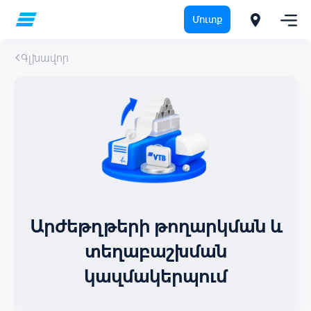
Մուտք
Գլխավոր
Արժեթղթերի թողարկման և
տեղաբաշխման
կազմակերպում