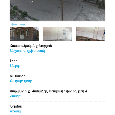
Հասարակական շինություն
Անշարժ գույքի տեսակ:
Լոռի
Մարզ:
Վանաձոր
Քաղաք/Գյուղ:
մարզ Լոռի, ք. Վանաձոր, Ռուսթավի փողոց, թիվ 4
Հասցե:
Նորմալ
Վիճակ: