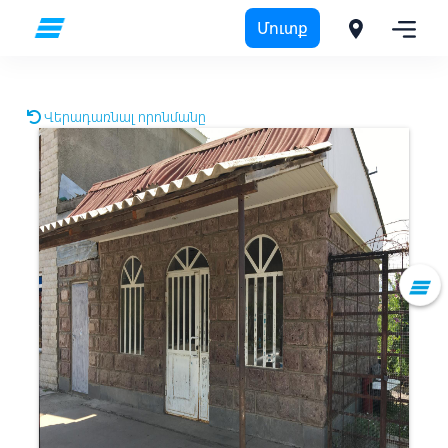
Մուտք
Վերադառնալ որոնմանը