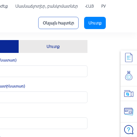
րժեք
Մասնաճյուղեր, բանկոմատներ
ՀԱՅ
РУ
Օնլայն հայտեր
Մուտք
Մուտք
ինատառ)
 լատինատառ)