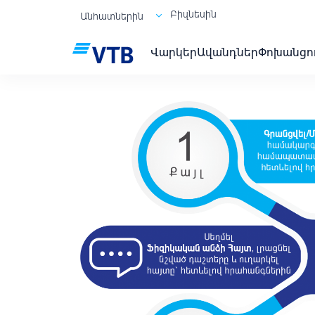
Բիզնեսին
Անհատներին
Վարկեր
Ավանդներ
Փոխանցո