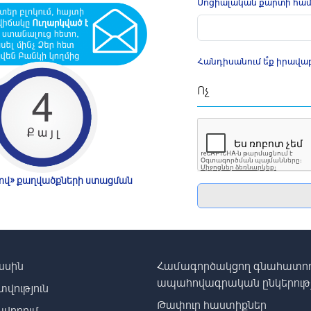
Սոցիալական քարտի հա
Հանդիսանում ե՞ք իրավ
կով» քաղվածքների ստացման
ասին
Համագործակցող գնահատող
ապահովագրական ընկերությ
տվություն
Թափուր հաստիքներ
վորում